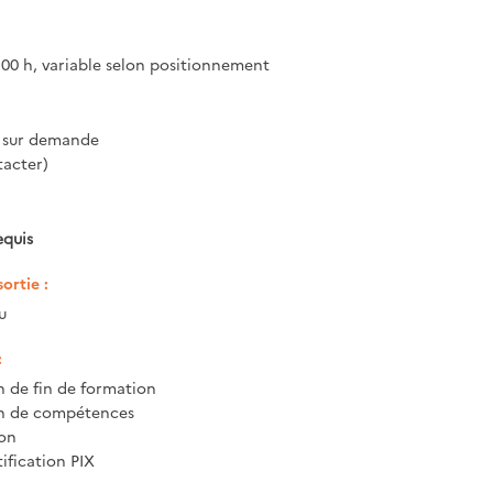
100 h, variable selon positionnement
 sur demande
acter)
equis
ortie :
u
:
n de fin de formation
on de compétences
ion
tification PIX