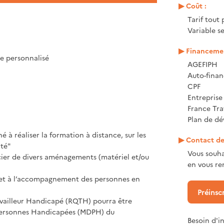
Coût :
Tarif tout 
Variable s
Financemen
e personnalisé
AGEFIPH
Auto-fina
CPF
Entrepris
France Tra
Plan de d
 à réaliser la formation à distance, sur les
Contact de 
té"
Vous souha
cier de divers aménagements (matériel et/ou
en vous ren
eil et à l’accompagnement des personnes en
Préinsc
vailleur Handicapé (RQTH) pourra être
Personnes Handicapées (MDPH) du
Besoin d'i