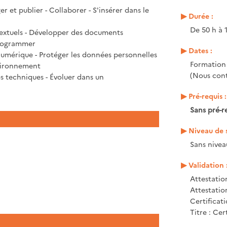
r et publier - Collaborer - S'insérer dans le
Durée :
De 50 h à 
extuels - Développer des documents
 Programmer
Dates :
 numérique - Protéger les données personnelles
Formation
environnement
(Nous cont
 techniques - Évoluer dans un
Pré-requis :
Sans pré-r
Niveau de s
Sans nivea
Validation 
Attestatio
Attestati
Certificat
Titre : Cer