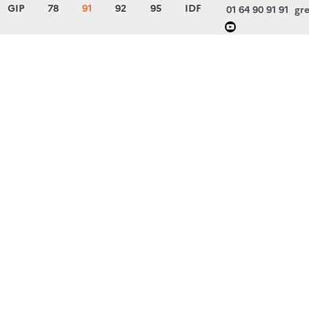
GIP
78
91
92
95
IDF
01 64 90 91 91
gre