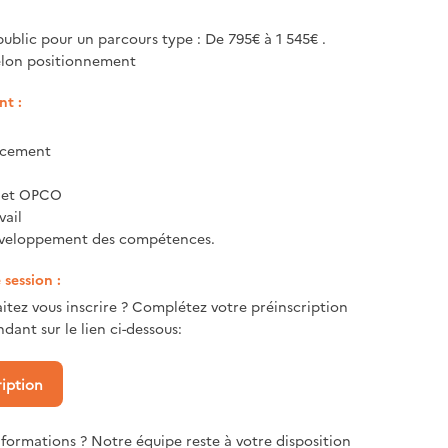
public pour un parcours type : De 795€ à 1 545€ .
elon positionnement
t :
ncement
e et OPCO
vail
éveloppement des compétences.
session :
itez vous inscrire ? Complétez votre préinscription
dant sur le lien ci-dessous:
ription
nformations ? Notre équipe reste à votre disposition