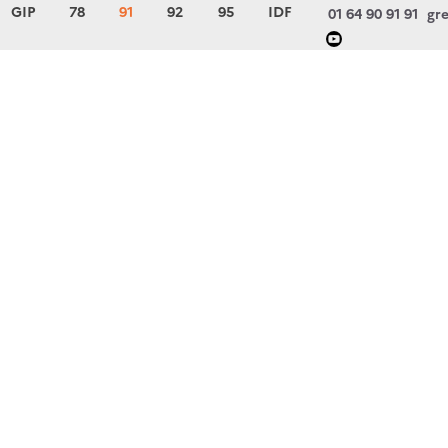
GIP
78
91
92
95
IDF
01 64 90 91 91
gre