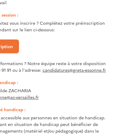
vail
session :
itez vous inscrire ? Complétez votre préinscription
dant sur le lien ci-dessous:
ription
nformations ? Notre équipe reste à votre disposition
 91 91 ou à l'adresse:
candidatures@greta-essonne.fr
andicap :
tilde ZACHARIA
nne@ac-versailles.fr
té handicap :
accessible aux personnes en situation de handicap.
nt en situation de handicap peut bénéficier de
nagements (matériel et/ou pédagogique) dans le