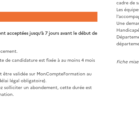
cadre de s
Les équipes
l’accompag
Une demand
Handicapé
ont acceptées jusqu’à 7 jours avant le début de
Départeme
départeme
ancement.
ite de candidature est fixée à au moins 4 mois
Fiche mise 
doit être validée sur MonCompteFormation au
lai légal obligatoire).
tez solliciter un abondement, cette durée est
mation.