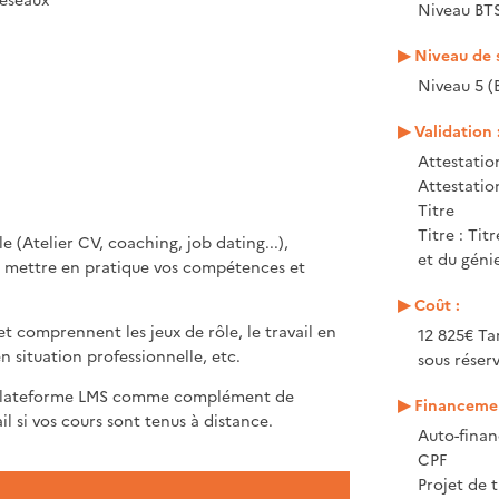
Niveau BT
Niveau de s
Niveau 5 (
Validation 
Attestatio
Attestati
Titre
Titre : Ti
(Atelier CV, coaching, job dating...),
et du génie
e mettre en pratique vos compétences et
Coût :
 comprennent les jeux de rôle, le travail en
12 825€ Ta
n situation professionnelle, etc.
sous réser
a plateforme LMS comme complément de
Financemen
l si vos cours sont tenus à distance.
Auto-fina
CPF
Projet de t