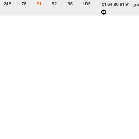
GIP
78
91
92
95
IDF
01 64 90 91 91
gre