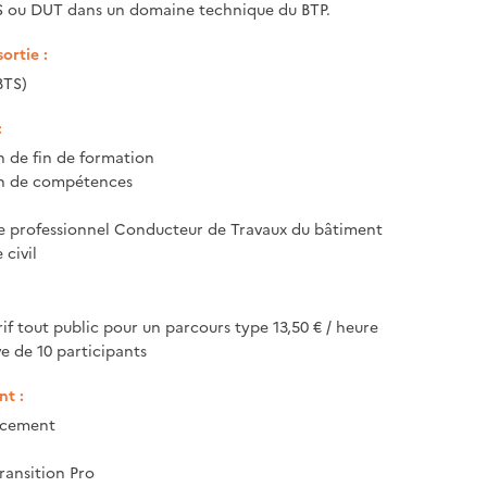
S ou DUT dans un domaine technique du BTP.
ortie :
BTS)
:
n de fin de formation
on de compétences
tre professionnel Conducteur de Travaux du bâtiment
 civil
rif tout public pour un parcours type 13,50 € / heure
ve de 10 participants
t :
ncement
ransition Pro