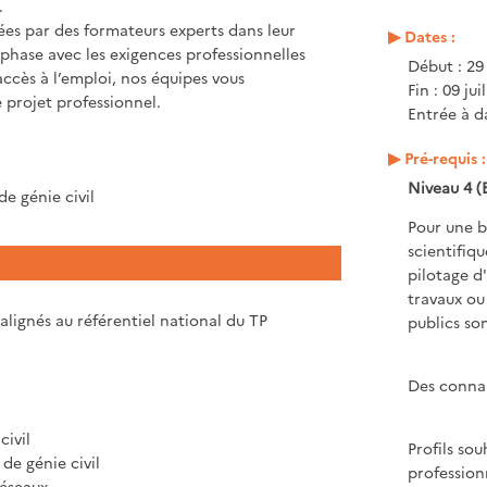
.
ées par des formateurs experts dans leur
Dates :
phase avec les exigences professionnelles
Début : 29
accès à l’emploi, nos équipes vous
Fin : 09 jui
projet professionnel.
Entrée à da
Pré-requis :
Niveau 4 (
e génie civil
Pour une b
scientifiq
pilotage d
travaux ou
ignés au référentiel national du TP
publics son
Des connai
civil
Profils so
de génie civil
profession
Réseaux