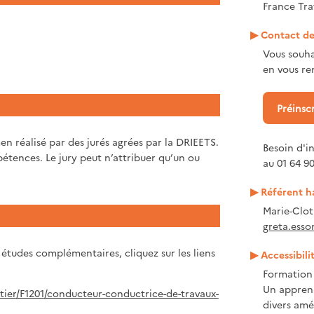
France Tra
Contact de 
Vous souha
en vous ren
Préinsc
en réalisé par des jurés agrées par la DRIEETS.
Besoin d'i
étences. Le jury peut n’attribuer qu’un ou
au 01 64 90
Référent h
Marie-Clo
greta.esso
 études complémentaires, cliquez sur les liens
Accessibili
Formation 
Un apprena
etier/F1201/conducteur-conductrice-de-travaux-
divers amé