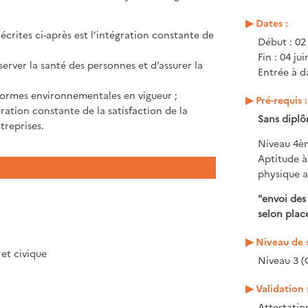
Dates :
rites ci-après est l’intégration constante de
Début : 0
Fin : 04 ju
réserver la santé des personnes et d’assurer la
Entrée à da
s normes environnementales en vigueur ;
Pré-requis :
ioration constante de la satisfaction de la
Sans dipl
treprises.
Niveau 4èm
Aptitude à
physique a
"envoi des
selon place
Niveau de s
et civique
Niveau 3 (
Validation 
Attestatio