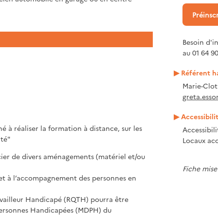
Préinsc
Besoin d'i
au 01 64 90
Référent h
Marie-Clo
greta.esso
Accessibili
 à réaliser la formation à distance, sur les
Accessibil
té"
Locaux acc
cier de divers aménagements (matériel et/ou
Fiche mise 
eil et à l’accompagnement des personnes en
vailleur Handicapé (RQTH) pourra être
Personnes Handicapées (MDPH) du