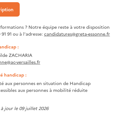
ription
nformations ? Notre équipe reste à votre disposition
 91 91 ou à l'adresse:
candidatures@greta-essonne.fr
andicap :
tilde ZACHARIA
nne@ac-versailles.fr
té handicap :
ité aux personnes en situation de Handicap
essibles aux personnes à mobilité réduite
à jour le 09 juillet 2026