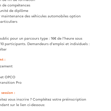
on de compétences
unité de diplôme
P maintenance des véhicules automobiles option
articuliers
public pour un parcours type : 16€ de l'heure sous
 10 participants. Demandeurs d'emploi et individuels :
lter
t :
ncement
e et OPCO
ransition Pro
session :
itez vous inscrire ? Complétez votre préinscription
dant sur le lien ci-dessous: