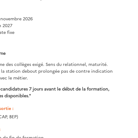
2 novembre 2026
in 2027
te fixe
ôme
e des collèges exigé. Sens du relationnel, maturité.
 la station debout prolongée pas de contre indication
vec le métier.
 candidatures 7 jours avant le début de la formation,
s disponibles."
ortie :
CAP, BEP)
:
n de fin de formation