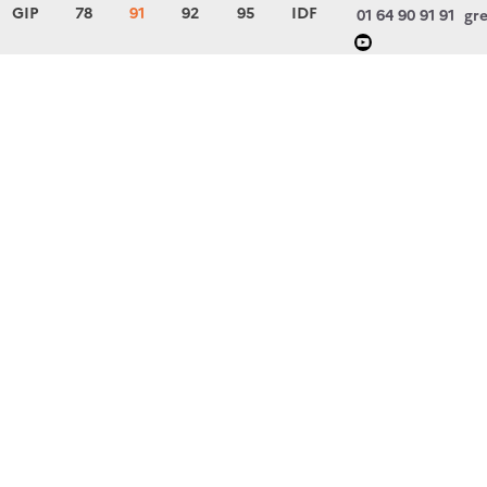
GIP
78
91
92
95
IDF
01 64 90 91 91
gre