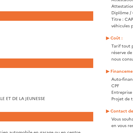
Attestati
Diplôme / 
Titre : CA
véhicules p
Coût :
Tarif tout 
réserve de
nous consu
Financemen
Auto-fina
CPF
Entrepris
LE ET DE LA JEUNESSE
Projet de t
Contact de 
Vous souha
en vous ren
cien automobile en garage ou en centre