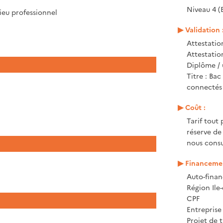
Niveau 4 (
ieu professionnel
Validation 
Attestatio
Attestati
Diplôme / 
Titre : Bac
connectés
Coût :
Tarif tout 
réserve de
nous consu
Financemen
Auto-fina
Région Ile
CPF
Entrepris
Projet de t