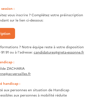
session :
itez vous inscrire ? Complétez votre préinscription
dant sur le lien ci-dessous:
ription
nformations ? Notre équipe reste à votre disposition
 91 91 ou à l'adresse:
candidatures@greta-essonne.fr
andicap :
tilde ZACHARIA
nne@ac-versailles.fr
té handicap :
ité aux personnes en situation de Handicap
essibles aux personnes à mobilité réduite