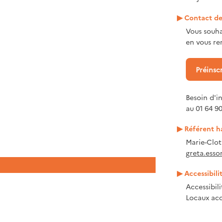
Contact de 
Vous souha
en vous ren
Préinsc
Besoin d'i
au 01 64 90
Référent h
Marie-Clo
greta.esso
Accessibili
Accessibil
Locaux acc