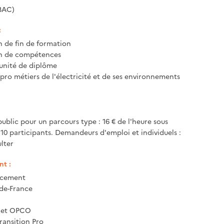
BAC)
:
n de fin de formation
on de compétences
unité de diplôme
 pro métiers de l'électricité et de ses environnements
public pour un parcours type : 16 € de l'heure sous
 10 participants. Demandeurs d'emploi et individuels :
lter
t :
ncement
-de-France
e et OPCO
ransition Pro