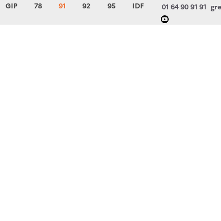
GIP
78
91
92
95
IDF
01 64 90 91 91
gre