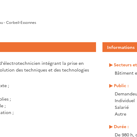
u - Corbeil-Essonnes
Informations
'électrotechnicien intégrant la prise en
Secteurs e
volution des techniques et des technologies
Bâtiment e
xte ;
Public :
Demandeur
lies ;
Individuel
e ;
Salarié
ation ;
Autre
Durée :
De 980 h, 