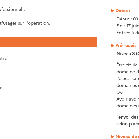
fessionnel ;
Dates :
Début : 0
/usager sur l'opération.
Fin : 17 ju
Entrée à da
Pré-requis :
Niveau 3 (
tre :
Être titul
domaine de
l'électric
domaines d
on
Ou
Avoir avoir
domaines t
"envoi des
selon place
Niveau de s