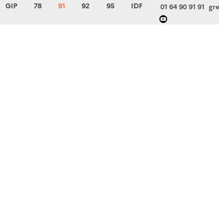
GIP
78
91
92
95
IDF
01 64 90 91 91
gre