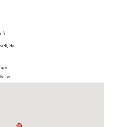
.fr
redi, de
mun
de Fer